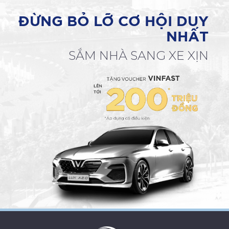
ĐỪNG BỎ LỠ CƠ HỘI DUY
NHẤT
SẮM NHÀ SANG XE XỊN