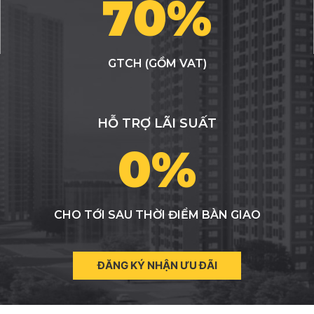
70%
GTCH (GỒM VAT)
HỖ TRỢ LÃI SUẤT
0%
CHO TỚI SAU THỜI ĐIỂM BÀN GIAO
ĐĂNG KÝ NHẬN ƯU ĐÃI