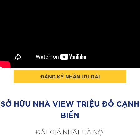
ĐĂNG KÝ NHẬN ƯU ĐÃI
SỞ HỮU NHÀ VIEW TRIỆU ĐÔ CẠNH
BIỂN
ĐẮT GIÁ NHẤT HÀ NỘI