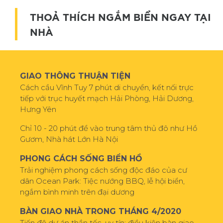
THOẢ THÍCH NGẮM BIỂN NGAY TẠI
NHÀ
GIAO THÔNG THUẬN TIỆN
Cách cầu Vĩnh Tuy 7 phút di chuyển, kết nối trực
tiếp với trục huyết mạch Hải Phòng, Hải Dương,
Hưng Yên
Chỉ 10 - 20 phút để vào trung tâm thủ đô như Hồ
Gươm, Nhà hát Lớn Hà Nội
PHONG CÁCH SỐNG BIỂN HỒ
Trải nghiệm phong cách sống độc đáo của cư
dân Ocean Park: Tiệc nướng BBQ, lễ hội biển,
ngắm bình minh trên đại dương
BÀN GIAO NHÀ TRONG THÁNG 4/2020
Tiến độ dự án thần tốc, uy tín; điều kiện bàn giao