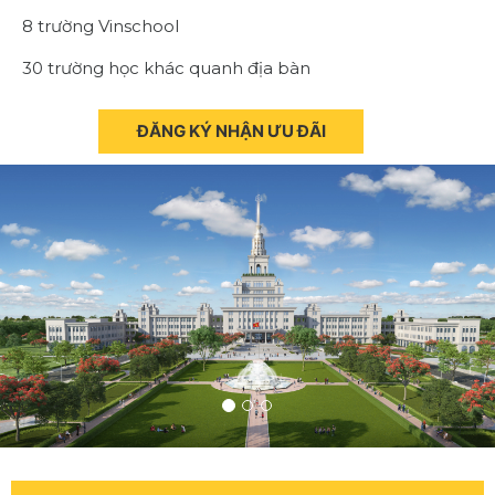
8 trường Vinschool
30 trường học khác quanh địa bàn
ĐĂNG KÝ NHẬN ƯU ĐÃI
Previous
Next