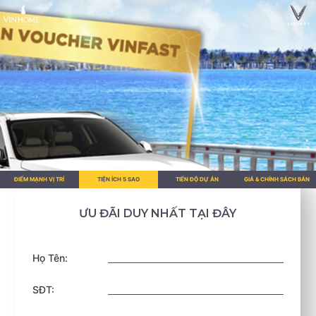
ĐIỂM MẠNH VỊ TRÍ
TIỆN ÍCH 5 SAO
TIẾN ĐỘ DỰ ÁN
GIÁ & CHÍNH SÁCH BÁN
HÀNG
ƯU ĐÃI DUY NHẤT TẠI ĐÂY
Họ Tên:
SĐT: