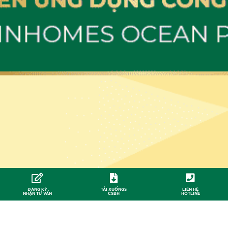
ĐĂNG KÝ
TẢI XUỐNGS
LIÊN HỆ
NHẬN TƯ VẤN
CSBH
HOTLINE