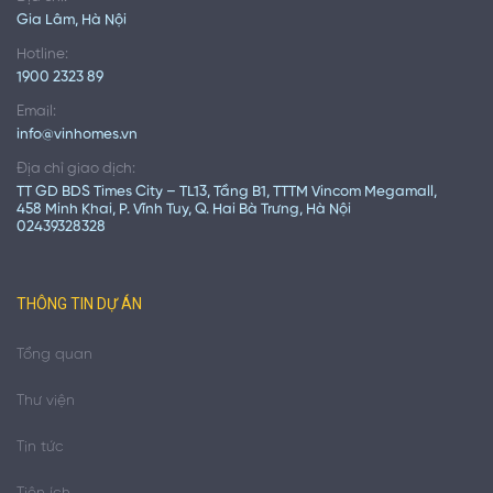
Gia Lâm, Hà Nội
Hotline:
1900 2323 89
Email:
info@vinhomes.vn
Địa chỉ giao dịch:
TT GD BDS Times City – TL13, Tầng B1, TTTM Vincom Megamall,
458 Minh Khai, P. Vĩnh Tuy, Q. Hai Bà Trưng, Hà Nội
02439328328
THÔNG TIN DỰ ÁN
Tổng quan
Thư viện
Tin tức